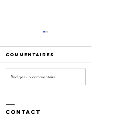
Commentaires
Rédigez un commentaire...
allo parents
JOURNÉE
en crise
MONDIAL
SOURDS
Contact
EPE 76