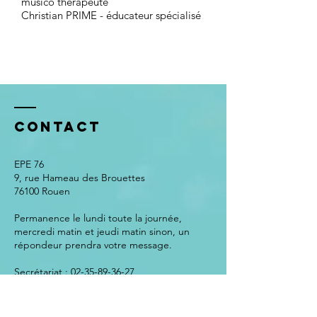
musico thérapeute
Christian PRIME - éducateur spécialisé
Contact
EPE 76
9, rue Hameau des Brouettes
76100 Rouen
Permanence le lundi toute la journée,
mercredi matin et jeudi matin sinon, un
répondeur prendra votre message.
Secrétariat :​
02-35-89-36-27
Coordinatrice :
06-51-56-21-55
Animatrice Sociale:
07-69-89-49-44