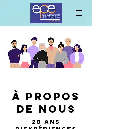
À propos
de nous
20 ans
d'expÉriences