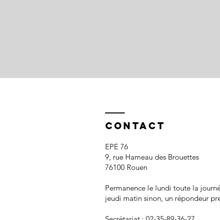
Contact
EPE 76
9, rue Hameau des Brouettes
76100 Rouen
Permanence le lundi toute la journ
jeudi matin sinon, un répondeur pr
Secrétariat :​
02-35-89-36-27